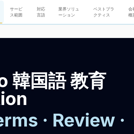
サービ
対応
業界ソリュ
ベストプラ
会
ス範囲
言語
ーション
クティス
概
o 韓国語 教育
tion
rms · Review ·