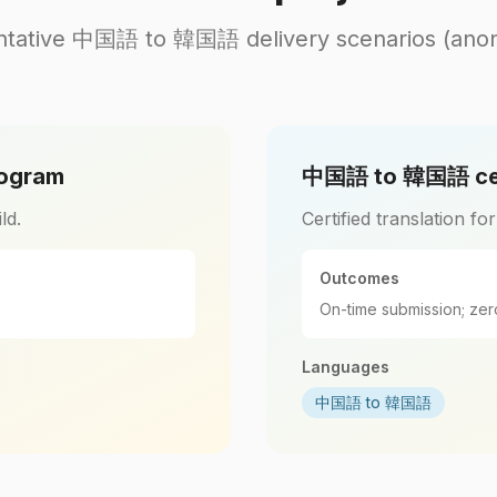
ntative 中国語 to 韓国語 delivery scenarios (anon
ogram
中国語 to 韓国語 cert
ld.
Certified translation fo
Outcomes
On-time submission; zer
Languages
中国語 to 韓国語