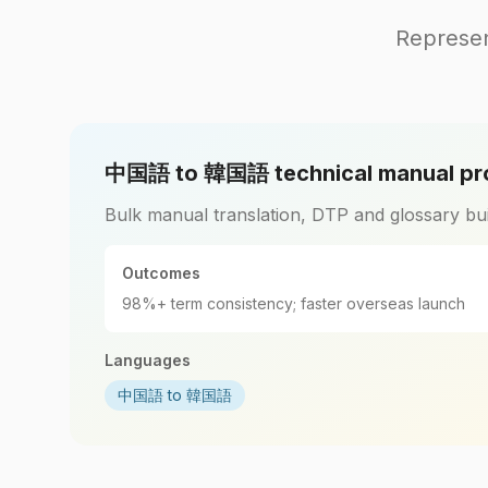
Represe
中国語 to 韓国語 technical manual pr
Bulk manual translation, DTP and glossary bui
Outcomes
98%+ term consistency; faster overseas launch
Languages
中国語 to 韓国語