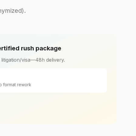
ymized).
ified rush package
r litigation/visa—48h delivery.
o format rework