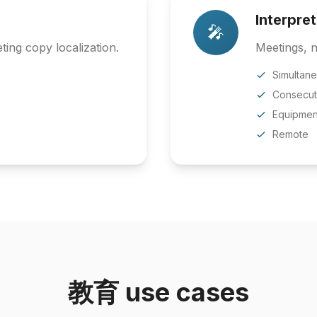
Interpre
🎤
ing copy localization.
Meetings, n
Simultan
Consecut
Equipmen
Remote
教育 use cases