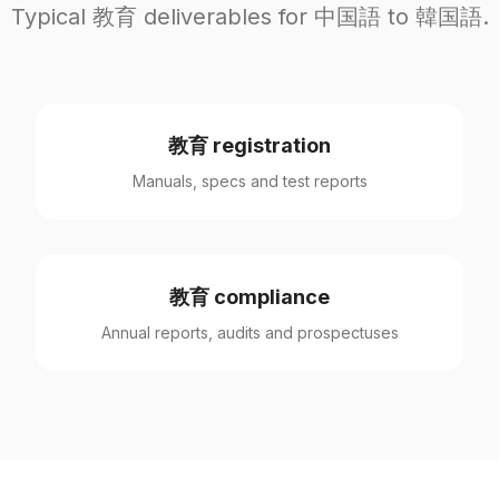
Typical 教育 deliverables for 中国語 to 韓国語.
教育 registration
Manuals, specs and test reports
教育 compliance
Annual reports, audits and prospectuses