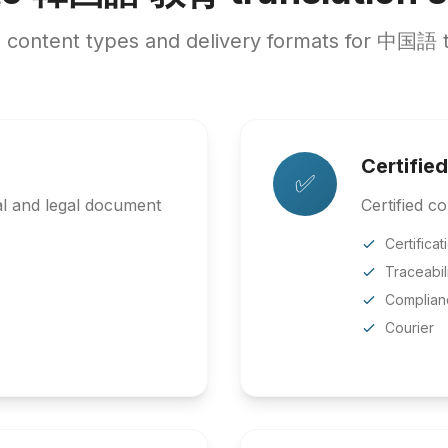
content types and delivery formats for 中国語
Certified
✅
 and legal document
Certified co
Certificat
Traceabil
Complian
Courier