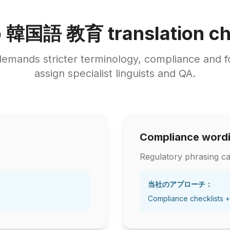
韓国語 教育 translation ch
emands stricter terminology, compliance and 
assign specialist linguists and QA.
Compliance word
Regulatory phrasing ca
当社のアプローチ：
Compliance checklists +