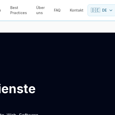
Best
Über
🇩🇪
n
FAQ
Kontakt
DE
Practices
uns
ienste