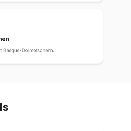
hen
it Basque-Dolmetschern.
ls