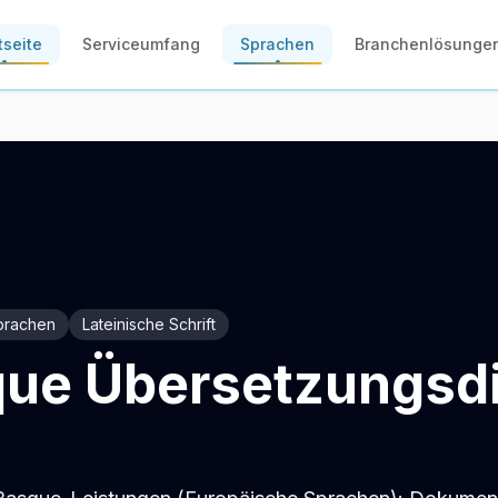
tseite
Serviceumfang
Sprachen
Branchenlösunge
prachen
Lateinische Schrift
ue Übersetzungsd