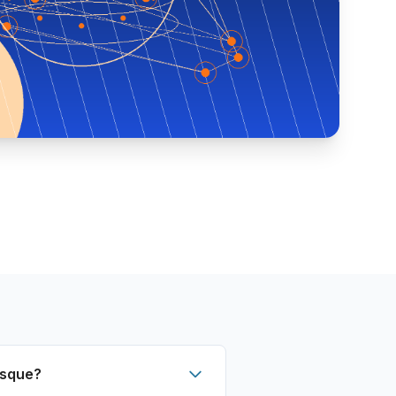
asque?