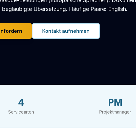
asque-Leistungen (Europäische Sprachen): Dokument
 beglaubigte Übersetzung. Häufige Paare: English.
anfordern
Kontakt aufnehmen
4
PM
Servicearten
Projektmanager