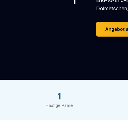
End-to-End-B
Dolmetschen,
Angebot 
1
Häufige Paare