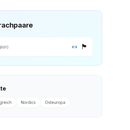
rachpaare
🏴
↔
lish)
kte
greich
Nordics
Osteuropa