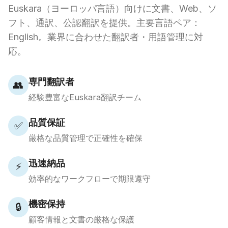
Euskara（ヨーロッパ言語）向けに文書、Web、ソ
フト、通訳、公認翻訳を提供。主要言語ペア：
English。業界に合わせた翻訳者・用語管理に対
応。
専門翻訳者
👥
経験豊富なEuskara翻訳チーム
品質保証
✅
厳格な品質管理で正確性を確保
迅速納品
⚡
効率的なワークフローで期限遵守
機密保持
🔒
顧客情報と文書の厳格な保護