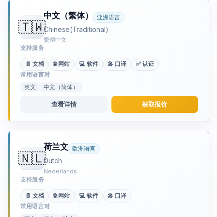
中文（繁体）
亚洲语言
🇹🇼
Chinese(Traditional)
繁體中文
支持服务
📄 文档
🌐 网站
💻 软件
🎤 口译
✅ 认证
常用语言对
英文
中文（简体）
查看详情
获取报价
荷兰文
欧洲语言
🇳🇱
Dutch
Nederlands
支持服务
📄 文档
🌐 网站
💻 软件
🎤 口译
常用语言对