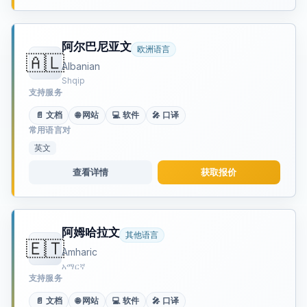
阿尔巴尼亚文
欧洲语言
🇦🇱
Albanian
Shqip
支持服务
📄 文档
🌐 网站
💻 软件
🎤 口译
常用语言对
英文
查看详情
获取报价
阿姆哈拉文
其他语言
🇪🇹
Amharic
አማርኛ
支持服务
📄 文档
🌐 网站
💻 软件
🎤 口译