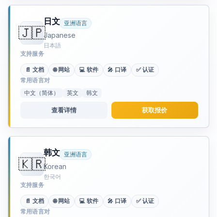
日文
亚洲语言
🇯🇵
Japanese
日本語
支持服务
📄 文档
🌐 网站
💻 软件
🎤 口译
✅ 认证
常用语言对
中文（简体）
英文
韩文
查看详情
获取报价
韩文
亚洲语言
🇰🇷
Korean
한국어
支持服务
📄 文档
🌐 网站
💻 软件
🎤 口译
✅ 认证
常用语言对