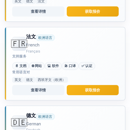
英文
德文
法文
查看详情
获取报价
法文
欧洲语言
🇫🇷
French
Français
支持服务
📄 文档
🌐 网站
💻 软件
🎤 口译
✅ 认证
常用语言对
英文
德文
西班牙文（欧洲）
查看详情
获取报价
德文
欧洲语言
🇩🇪
German
Deutsch