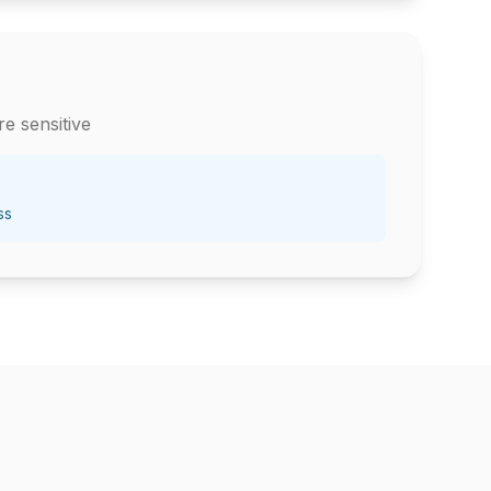
e sensitive
ss