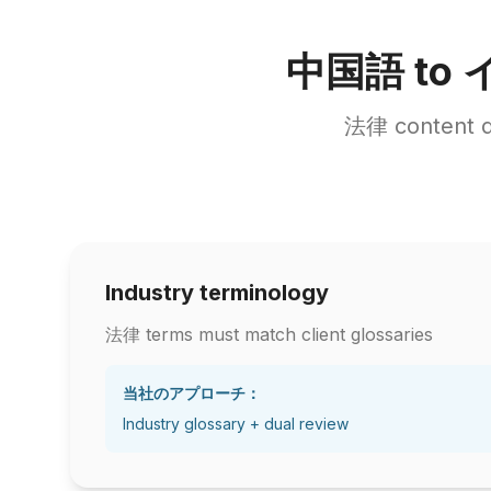
中国語 to イ
法律 content d
Industry terminology
法律 terms must match client glossaries
当社のアプローチ：
Industry glossary + dual review