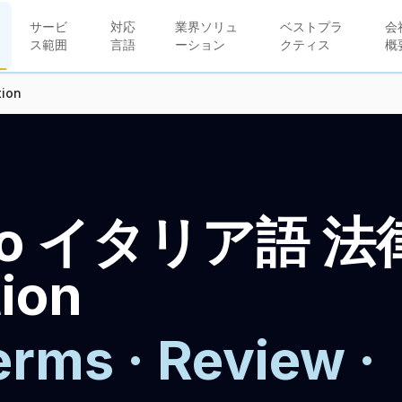
サービ
対応
業界ソリュ
ベストプラ
会
ス範囲
言語
ーション
クティス
概
ion
to イタリア語 法
tion
rms · Review ·