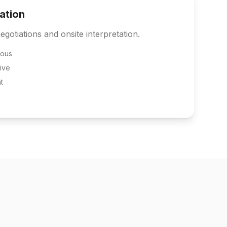
tation
egotiations and onsite interpretation.
eous
ive
t