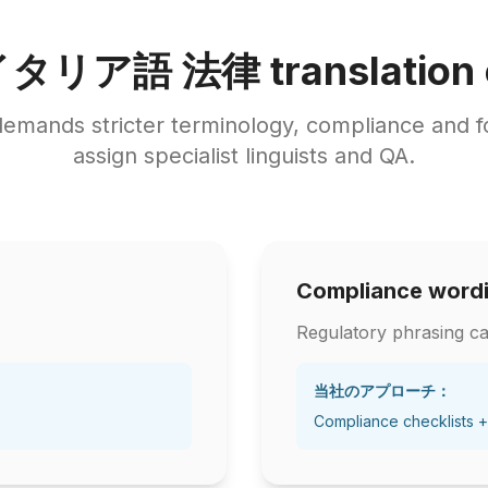
タリア語 法律 translation c
emands stricter terminology, compliance and 
assign specialist linguists and QA.
Compliance word
Regulatory phrasing ca
当社のアプローチ：
Compliance checklists +