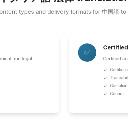
ntent types and delivery formats for 中国語
Certified
✅
cal and legal
Certified co
Certificat
Traceabil
Complian
Courier