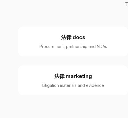
法律 docs
Procurement, partnership and NDAs
法律 marketing
Litigation materials and evidence