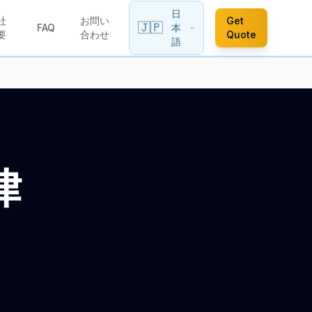
日
社
お問い
Get
🇯🇵
FAQ
本
要
合わせ
Quote
語
律