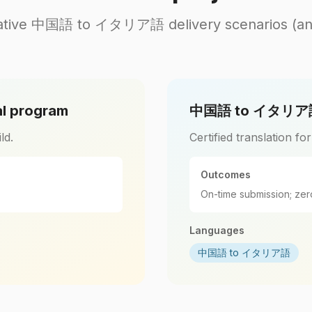
ative 中国語 to イタリア語 delivery scenarios (an
l program
中国語 to イタリア語 c
ld.
Certified translation fo
Outcomes
On-time submission; zer
Languages
中国語 to イタリア語