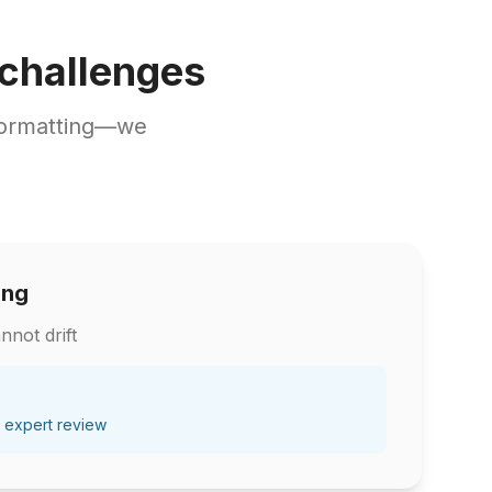
hallenges
formatting—we
ing
nnot drift
 expert review