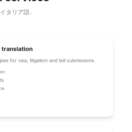
 to イタリア語.
 translation
pies for visa, litigation and bid submissions.
ion
ity
ce