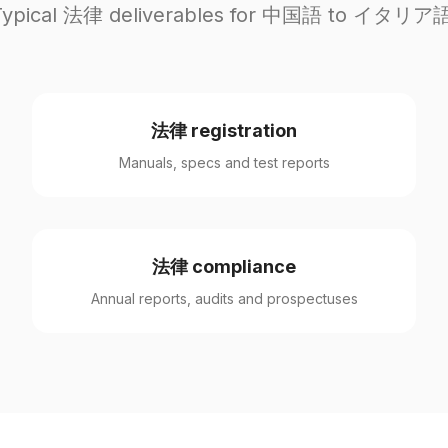
Typical 法律 deliverables for 中国語 to イタリア語
法律 registration
Manuals, specs and test reports
法律 compliance
Annual reports, audits and prospectuses