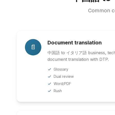
Common co
Document translation
📄
中国語 to イタリア語 business, techni
document translation with DTP.
Glossary
Dual review
Word/PDF
Rush