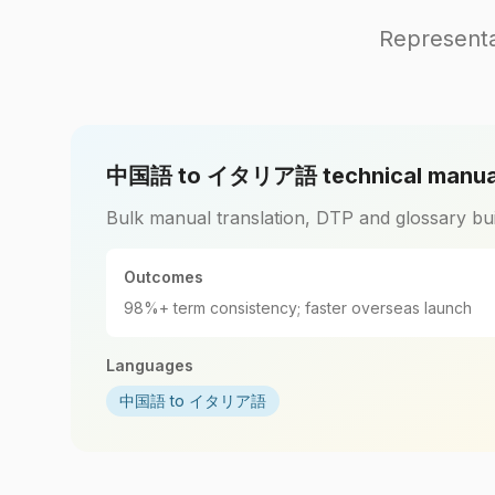
Represent
中国語 to イタリア語 technical manua
Bulk manual translation, DTP and glossary bui
Outcomes
98%+ term consistency; faster overseas launch
Languages
中国語 to イタリア語