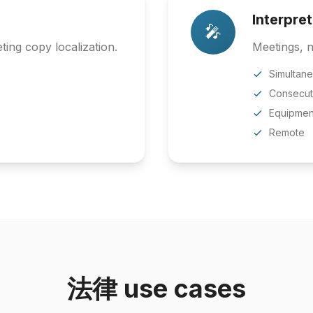
Interpre
🎤
ing copy localization.
Meetings, n
Simultan
Consecut
Equipmen
Remote
法律 use cases