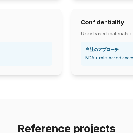
Confidentiality
Unreleased materials ar
当社のアプローチ：
NDA + role-based acce
Reference projects