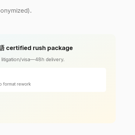
onymized).
ertified rush package
r litigation/visa—48h delivery.
o format rework