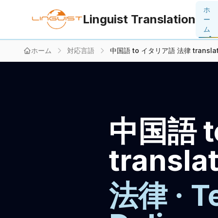
ホ
Linguist Translation
ー
ム
ホーム
対応言語
中国語 to イタリア語 法律 translat
中国語 
transla
法律 · Te