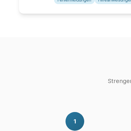
Strenger
1