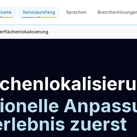
tseite
Serviceumfang
Sprachen
Branchenlösunge
erflächenlokalisierung
chenlokalisier
ionelle Anpass
rlebnis zuerst