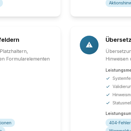
Aktionshin
feldern
Überset
⚠️
Platzhaltern,
Übersetzun
ren Formularelementen
Hinweisen 
Leistungsm
Systemfe
Validieru
Hinweism
Statusme
Leistungsu
ionen
404-Fehler
n
Warnmeldu