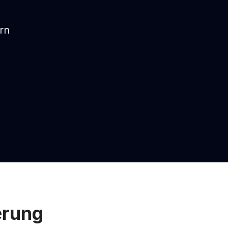
rn
erung