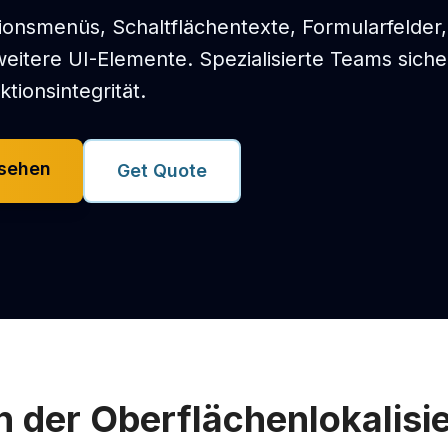
tionsmenüs, Schaltflächentexte, Formularfelder,
itere UI-Elemente. Spezialisierte Teams siche
tionsintegrität.
nsehen
Get Quote
n der Oberflächenlokalisi