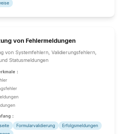
weise
zung von Fehlermeldungen
g von Systemfehlern, Validierungsfehlern,
und Statusmeldungen
erkmale：
hler
ngsfehler
eldungen
ldungen
mfang：
seite
Formularvalidierung
Erfolgsmeldungen
ngen