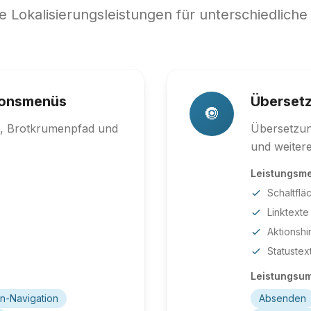
 Lokalisierungsleistungen für unterschiedlich
tionsmenüs
Übersetz
🔘
n, Brotkrumenpfad und
Übersetzun
und weitere
Leistungsm
Schaltflä
Linktexte
Aktionsh
Statustex
Leistungsu
en-Navigation
Absenden