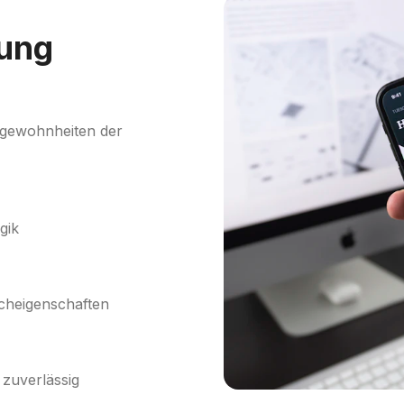
rung
sgewohnheiten der
gik
cheigenschaften
 zuverlässig