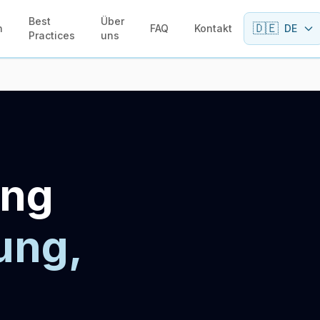
Best
Über
🇩🇪
n
FAQ
Kontakt
DE
Practices
uns
ung
ung,