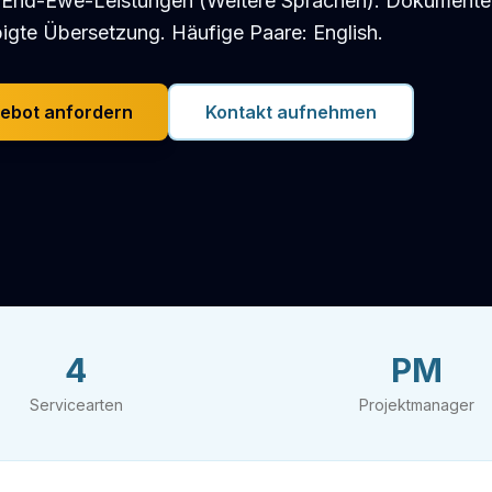
End-Ewe-Leistungen (Weitere Sprachen): Dokumente,
igte Übersetzung. Häufige Paare: English.
ebot anfordern
Kontakt aufnehmen
4
PM
Servicearten
Projektmanager