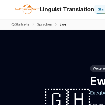
Linguist Translation
Star
Startseite
Sprachen
Ewe
Weiter
Ew
🇬🇭
Eʋegb