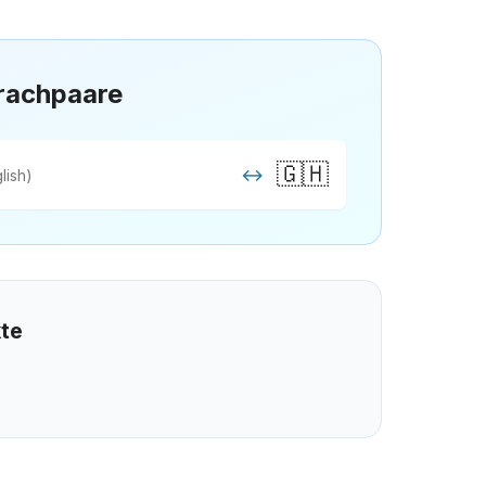
rachpaare
🇬🇭
↔
lish)
kte