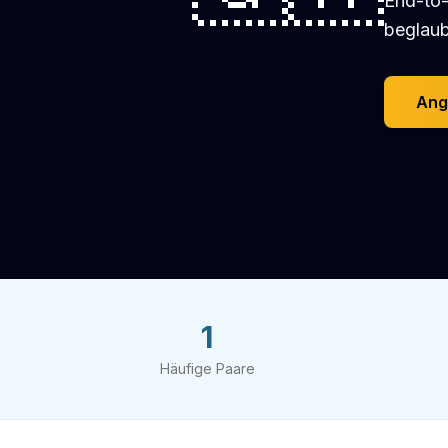
End-to-
beglaub
Ang
1
Häufige Paare