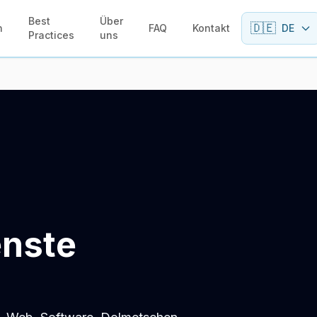
Best
Über
🇩🇪
n
FAQ
Kontakt
DE
Practices
uns
enste