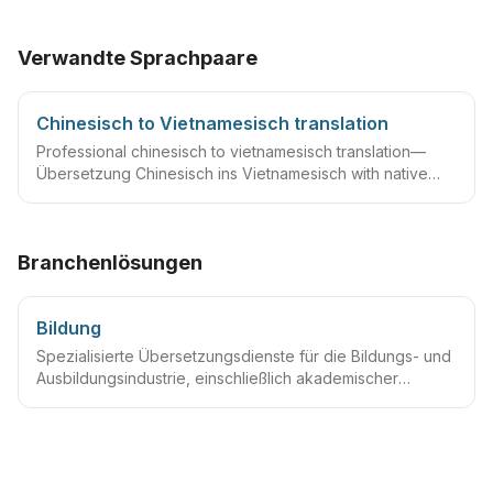
Verwandte Sprachpaare
Chinesisch to Vietnamesisch translation
Professional chinesisch to vietnamesisch translation—
Übersetzung Chinesisch ins Vietnamesisch with native
linguists, glossaries and QA workflows.
Branchenlösungen
Bildung
Spezialisierte Übersetzungsdienste für die Bildungs- und
Ausbildungsindustrie, einschließlich akademischer
Dokumentenübersetzung, Bildungsmaterialien-
Übersetzung, beglaubigter Übersetzungsdienste,
Bildungsdolmetschdienste und andere umfassende
Übersetzungslösungen für die Bildungs- und
Ausbildungsindustrie.