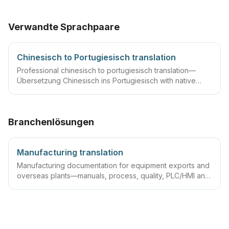
Verwandte Sprachpaare
Chinesisch to Portugiesisch translation
Professional chinesisch to portugiesisch translation—
Übersetzung Chinesisch ins Portugiesisch with native
linguists, glossaries and QA workflows.
Branchenlösungen
Manufacturing translation
Manufacturing documentation for equipment exports and
overseas plants—manuals, process, quality, PLC/HMI and
acceptance packs with precise terminology and DTP.