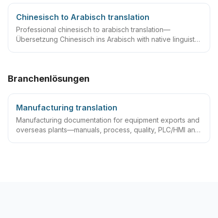
Chinesisch to Arabisch translation
Professional chinesisch to arabisch translation—
Übersetzung Chinesisch ins Arabisch with native linguists,
glossaries and QA workflows.
Branchenlösungen
Manufacturing translation
Manufacturing documentation for equipment exports and
overseas plants—manuals, process, quality, PLC/HMI and
acceptance packs with precise terminology and DTP.