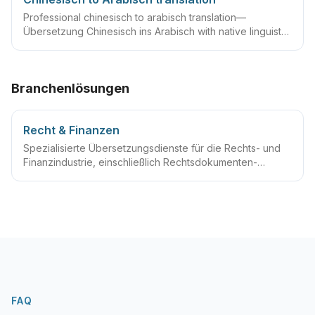
Professional chinesisch to arabisch translation—
Übersetzung Chinesisch ins Arabisch with native linguists,
glossaries and QA workflows.
Branchenlösungen
Recht & Finanzen
Spezialisierte Übersetzungsdienste für die Rechts- und
Finanzindustrie, einschließlich Rechtsdokumenten-
Übersetzung, Finanzdokumenten-Übersetzung,
Compliance-Dokumenten-Übersetzung, beglaubigte
Übersetzungsdienste und andere umfassende
Übersetzungslösungen für die Rechts- und
Finanzindustrie.
FAQ