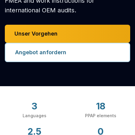
FMEA and work instructions for
international OEM audits.
Unser Vorgehen
Angebot anfordern
3
18
Languages
PPAP elements
2.5
0