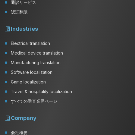
通訳サービス
認証翻訳
Industries
Electrical translation
Medical device translation
Manufacturing translation
Software localization
Game localization
Travel & hospitality localization
すべての垂直業界ページ
Company
会社概要