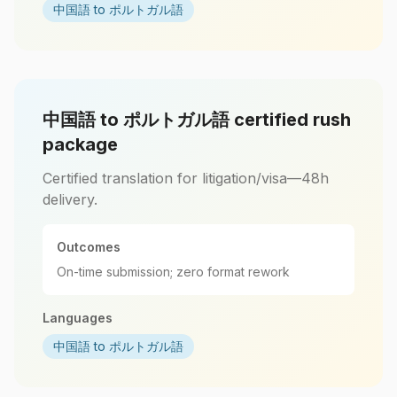
中国語 to ポルトガル語
中国語 to ポルトガル語 certified rush
package
Certified translation for litigation/visa—48h
delivery.
Outcomes
On-time submission; zero format rework
Languages
中国語 to ポルトガル語