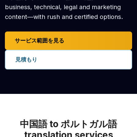
business, technical, legal and marketing
content—with rush and certified options.
サービス範囲を見る
見積もり
中国語 to ポルトガル語
translation services