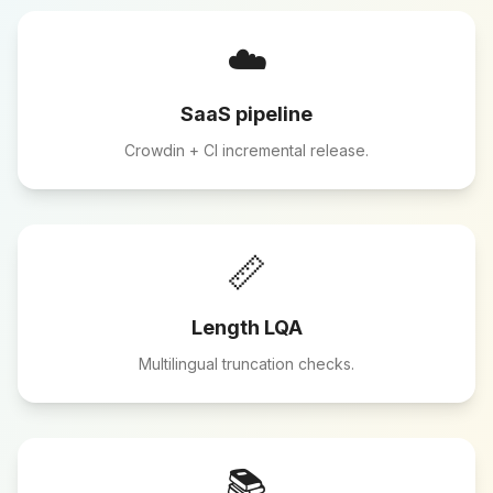
☁️
SaaS pipeline
Crowdin + CI incremental release.
📏
Length LQA
Multilingual truncation checks.
📚