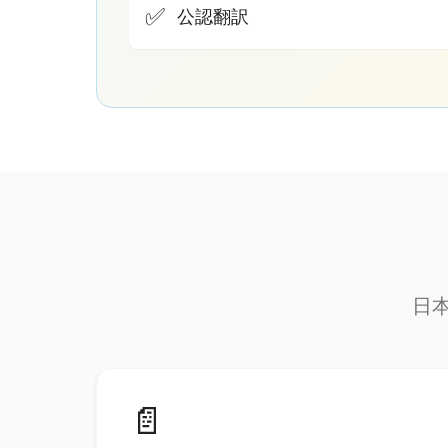
✅
公認翻訳
日
📄