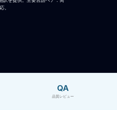
翻訳を提供。主要言語ペア：简
対応。
QA
品質レビュー