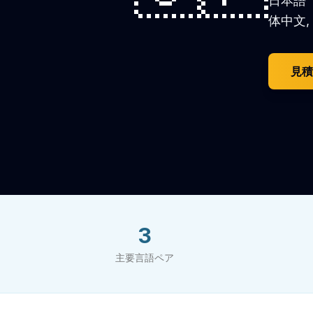
日本語
体中文,
見積
3
主要言語ペア