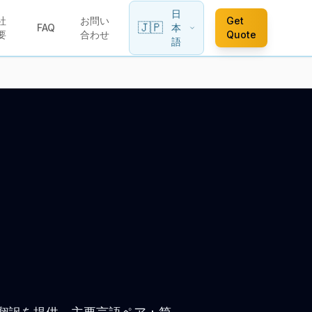
日
社
お問い
Get
🇯🇵
FAQ
本
要
合わせ
Quote
語