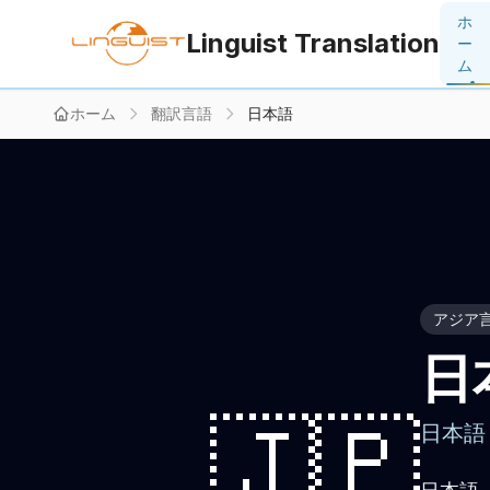
ホ
Linguist Translation
ー
ム
ホーム
翻訳言語
日本語
アジア
日
🇯🇵
日本語