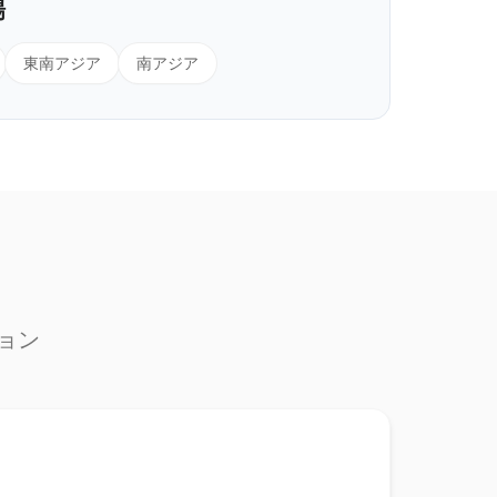
場
東南アジア
南アジア
ョン