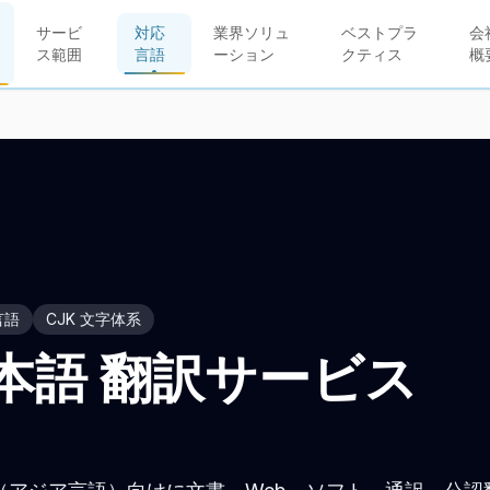
サービ
対応
業界ソリュ
ベストプラ
会
ス範囲
言語
ーション
クティス
概
言語
CJK 文字体系
本語 翻訳サービス