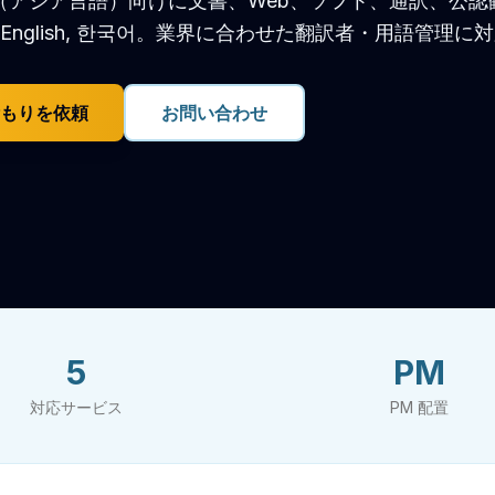
（アジア言語）向けに文書、Web、ソフト、通訳、公認
 English, 한국어。業界に合わせた翻訳者・用語管理に
もりを依頼
お問い合わせ
5
PM
対応サービス
PM 配置