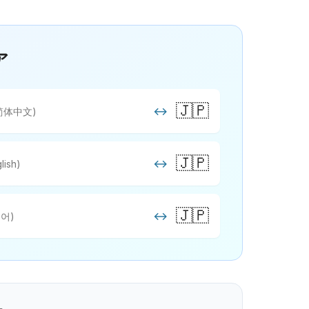
ア
🇯🇵
↔
简体中文)
🇯🇵
↔
lish)
🇯🇵
↔
어)