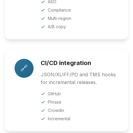
ASO
Compliance
Multi-region
A/B copy
CI/CD integration
🔗
JSON/XLIFF/PO and TMS hooks
for incremental releases.
GitHub
Phrase
Crowdin
Incremental