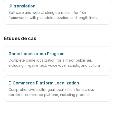
UI translation
Software and web UI string translation for i18n
frameworks with pseudolocalization and length limits.
Études de cas
Game Localization Program
Complete game localization for a major publisher,
including in-game text, voice-over scripts, and cultural
adaptation. Completed text, UI, and cultural review to
support simultaneous multi-region release
E-Commerce Platform Localization
Comprehensive multilingual localization for a cross-
border e-commerce platform, including product
descriptions, user interface, and customer support
content. Established product terminology and style
guidelines, improving multilingual catalog maintenance