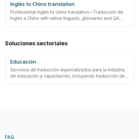
Inglés to Chino translation
Professional inglés to chino translation—Traducción de
Inglés a Chino with native linguists, glossaries and QA
workflows.
Soluciones sectoriales
Educación
Servicios de traducción especializados para la industria
de educación y capacitación, incluyendo traducción de
documentos académicos, traducción de material
educativo, servicios de traducción certificada, servicios
de interpretación educativa y otras soluciones completas
de traducción para la industria de educación y
capacitación.
FAQ